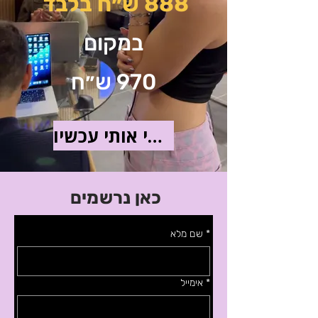
888 ש״ח בלבד
במקום
970 ש״ח
תרשמי אותי עכשיו
כאן נרשמים
*
שם מלא
*
אימייל