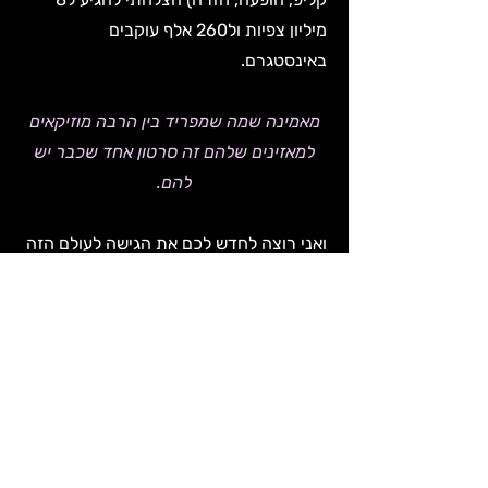
מיליון צפיות ול260 אלף עוקבים
באינסטגרם.
מאמינה שמה שמפריד בין הרבה מוזיקאים
למאזינים שלהם זה סרטון אחד שכבר יש
להם.
ואני רוצה לחדש לכם את הגישה לעולם הזה
כדי שתוכלו לפרוץ, ו
להעביר את המסר
והתדר שלכם לאנשים שמחכים להם
.
מוזמנים להצטרף לקהילה שלנו EXPRESS
ולהשתפשף ולקבל מסגרת תומכת בעשייה
המפגישה הזאת :)
פה מצטרפים