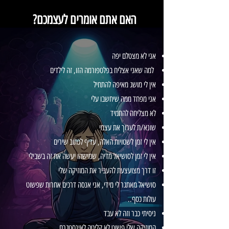
?האם אתם אומרים לעצמכם
אני לא מצטלם יפה
למה שאני אצליח בפלטפורמה הזו, זה לילדים
אין לי מושג מאיפה להתחיל
אני מפחד ממה שיחשבו עלי
לא מצליחה להתמיד
שונא/ת לערוך את עצמי
אין לי זמן לשטויות האלה, עדיף לכתוב שירים
אין לי זמן לסושיאל מדיה, שמישהו יעשה את זה בשבילי
זו דרך מצועצעת להעביר את המוזיקה שלי
סושיאל מאתגר לי מידי, אני אנסה דרכים אחרות שפשוט
עולות כסף..
ניסיתי כבר וזה לא עבד
המוזיקה שלי פשוט לא קליטה לאינסטגרם