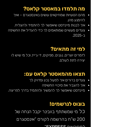
מה תלמדו במאסטר קלאס?
מהם הטעויות שמוזיקאים עושים באינסטגרם – ואיך
להימנע מהן.
איך לבנות מיינדסט שיאפשר לך להתמיד ולהצליח.
צעדים מעשיים שמותאמים לך כדי להגדיל את החשיפה
ב-2025.
למי זה מתאים?
לזמרים יוצרים, נגנים, מפיקים, די ג׳ייז, וכל מי שיש לו
יצירה לתת לעולם.
תצאו מהמאסטר קלאס עם:
צעדים ברורים איך לפעול נכון ומדויק לך
איך להגביר את סיכויי החשיפה
מיינדסט שיאפשר לך להמשיך ולהתמיד בדרך לפריצה.
בונוס לנרשמים!
כל
מי שמשתתף בוובינר יקבל הנחה של
200 ש”ח בהרשמה לקורס “אינסטגרם
למוזיקאים
EXPRESS
”.